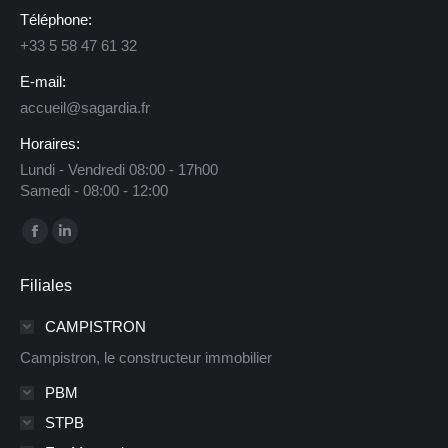
Téléphone:
+33 5 58 47 61 32
E-mail:
accueil@sagardia.fr
Horaires:
Lundi - Vendredi 08:00 - 17h00
Samedi - 08:00 - 12:00
Trouvez nous sur :
La
La
page
page
Filiales
Facebook
LinkedIn
s'ouvre
s'ouvre
CAMPISTRON
dans
dans
Campistron, le constructeur immobilier
une
une
PBM
nouvelle
nouvelle
STPB
fenêtre
fenêtre