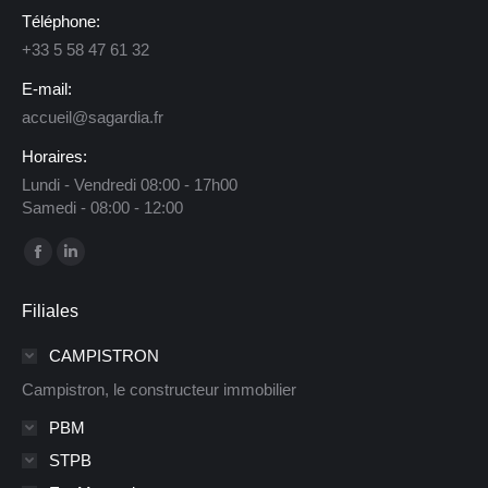
Téléphone:
+33 5 58 47 61 32
E-mail:
accueil@sagardia.fr
Horaires:
Lundi - Vendredi 08:00 - 17h00
Samedi - 08:00 - 12:00
Trouvez nous sur :
La
La
page
page
Filiales
Facebook
LinkedIn
s'ouvre
s'ouvre
CAMPISTRON
dans
dans
Campistron, le constructeur immobilier
une
une
PBM
nouvelle
nouvelle
STPB
fenêtre
fenêtre