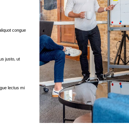
 aliquot congue
s justo, ut
ngue lectus mi