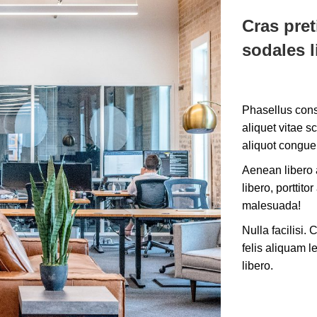
Cras pret
sodales l
Phasellus cons
aliquet vitae s
aliquot congue 
Aenean libero a
libero, porttitor
malesuada!
Nulla facilisi.
felis aliquam l
libero.