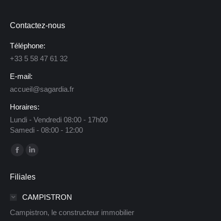
Contactez-nous
Téléphone:
+33 5 58 47 61 32
E-mail:
accueil@sagardia.fr
Horaires:
Lundi - Vendredi 08:00 - 17h00
Samedi - 08:00 - 12:00
Trouvez nous sur :
La
La
page
page
Filiales
Facebook
LinkedIn
s'ouvre
s'ouvre
CAMPISTRON
dans
dans
Campistron, le constructeur immobilier
une
une