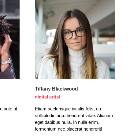
Tiffany Blackwood
digital artist
ie ante ut
Etiam scelerisque iaculis felis, eu
sollicitudin arcu hendrerit vitae. Aliquam
eget dapibus nulla. In nulla enim,
fermentum nec placerat hendrerit!