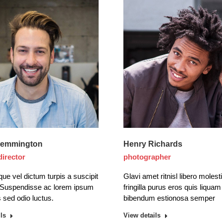
Remmington
Henry Richards
director
photographer
que vel dictum turpis a suscipit
Glavi amet ritnisl libero molest
 Suspendisse ac lorem ipsum
fringilla purus eros quis liquam
 sed odio luctus.
bibendum estionosa semper
ls
View details