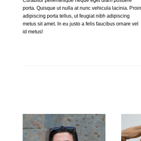
Curabitur pellentesque neque eget diam posuere
porta. Quisque ut nulla at nunc vehicula lacinia. Proi
adipiscing porta tellus, ut feugiat nibh adipiscing
metus sit amet. In eu justo a felis faucibus ornare vel
id metus!