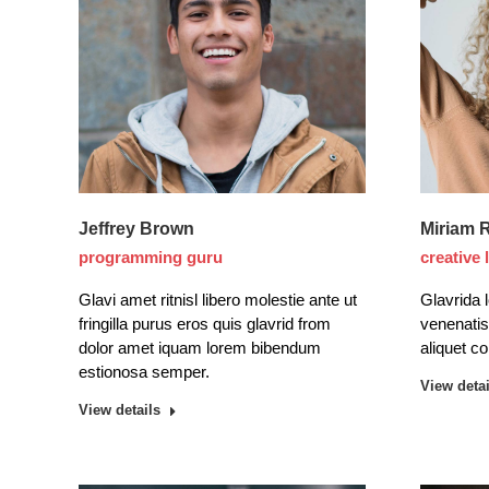
Jeffrey Brown
Miriam 
programming guru
creative 
Glavi amet ritnisl libero molestie ante ut
Glavrida 
fringilla purus eros quis glavrid from
venenati
dolor amet iquam lorem bibendum
aliquet c
estionosa semper.
View detai
View details