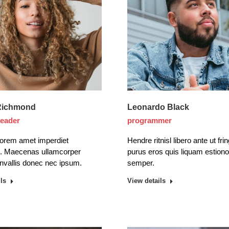
Richmond
Leonardo Black
leader
programmer
lorem amet imperdiet
Hendre ritnisl libero ante ut frin
s. Maecenas ullamcorper
purus eros quis liquam estion
onvallis donec nec ipsum.
semper.
ls
View details