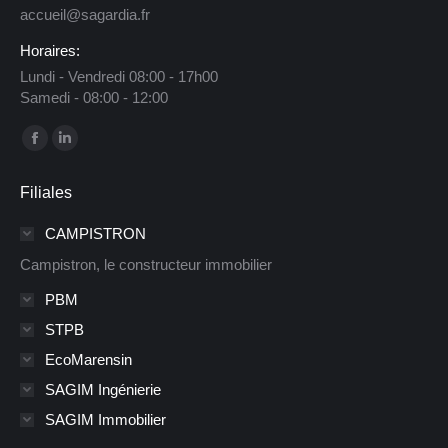
accueil@sagardia.fr
Horaires:
Lundi - Vendredi 08:00 - 17h00
Samedi - 08:00 - 12:00
Trouvez nous sur :
La
La
page
page
Filiales
Facebook
LinkedIn
s'ouvre
s'ouvre
CAMPISTRON
dans
dans
Campistron, le constructeur immobilier
une
une
PBM
nouvelle
nouvelle
STPB
fenêtre
fenêtre
EcoMarensin
SAGIM Ingénierie
SAGIM Immobilier