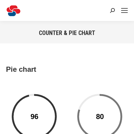
Recherche
:
COUNTER & PIE CHART
Vous êtes ici :
Pie chart
96
80