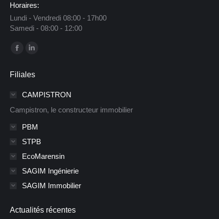
Horaires:
Lundi - Vendredi 08:00 - 17h00
Samedi - 08:00 - 12:00
Trouvez nous sur :
La
La
page
page
Filiales
Facebook
LinkedIn
s'ouvre
s'ouvre
CAMPISTRON
dans
dans
Campistron, le constructeur immobilier
une
une
PBM
nouvelle
nouvelle
STPB
fenêtre
fenêtre
EcoMarensin
SAGIM Ingénierie
SAGIM Immobilier
Actualités récentes