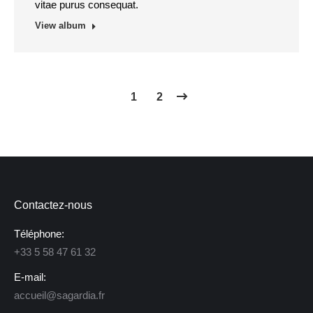
vitae purus consequat.
View album
1
2
Contactez-nous
Téléphone:
+33 5 58 47 61 32
E-mail:
accueil@sagardia.fr