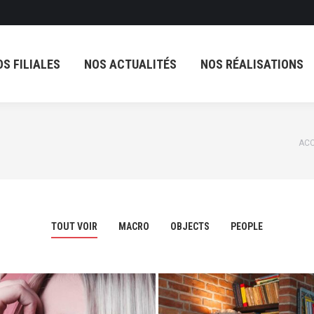
OS FILIALES
NOS ACTUALITÉS
NOS RÉALISATIONS
OS FILIALES
NOS ACTUALITÉS
NOS RÉALISATIONS
Vou
ACC
TOUT VOIR
MACRO
OBJECTS
PEOPLE