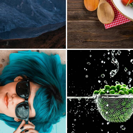
People
15 septembre
acro
20 août 2016
Macro
12 août 20