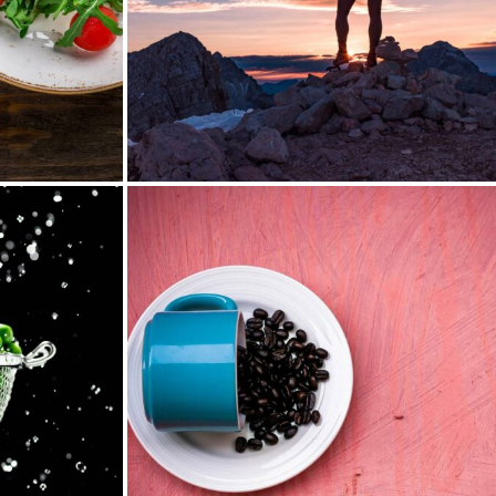
 2016
16
People
7 août 2016