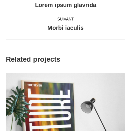
de
Lorem ipsum glavrida
Onglet
précédent
commentaire
SUIVANT
Morbi iaculis
Projets
similaires
Related projects