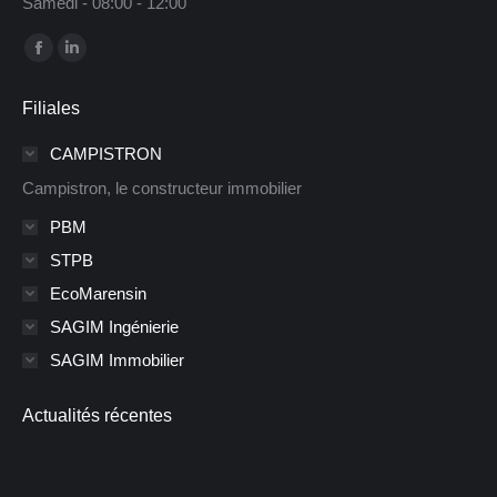
Samedi - 08:00 - 12:00
Trouvez nous sur :
La
La
page
page
Filiales
Facebook
LinkedIn
s'ouvre
s'ouvre
CAMPISTRON
dans
dans
Campistron, le constructeur immobilier
une
une
PBM
nouvelle
nouvelle
STPB
fenêtre
fenêtre
EcoMarensin
SAGIM Ingénierie
SAGIM Immobilier
Actualités récentes