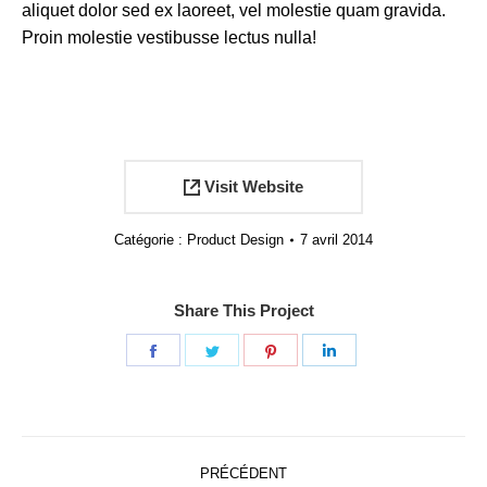
aliquet dolor sed ex laoreet, vel molestie quam gravida.
Proin molestie vestibusse lectus nulla!
Visit Website
Catégorie :
Product Design
7 avril 2014
Share This Project
Partager
Partager
Partager
Partager
sur
sur
sur
sur
Facebook
Twitter
Pinterest
LinkedIn
Navigation
PRÉCÉDENT