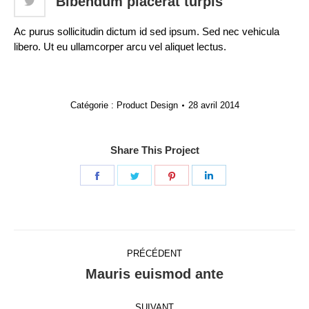
Bibendum placerat turpis
Ac purus sollicitudin dictum id sed ipsum. Sed nec vehicula
libero. Ut eu ullamcorper arcu vel aliquet lectus.
Catégorie :
Product Design
28 avril 2014
Share This Project
Partager
Partager
Partager
Partager
sur
sur
sur
sur
Facebook
Twitter
Pinterest
LinkedIn
Navigation
PRÉCÉDENT
de
Mauris euismod ante
Onglet
précédent
commentaire
SUIVANT