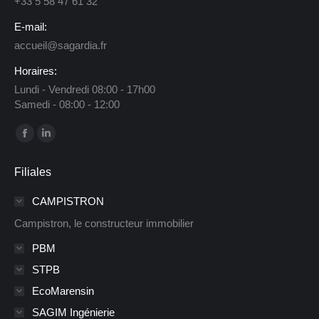
+33 5 58 47 61 32
E-mail:
accueil@sagardia.fr
Horaires:
Lundi - Vendredi 08:00 - 17h00
Samedi - 08:00 - 12:00
Trouvez nous sur :
La
La
page
page
Filiales
Facebook
LinkedIn
s'ouvre
s'ouvre
CAMPISTRON
dans
dans
Campistron, le constructeur immobilier
une
une
PBM
nouvelle
nouvelle
STPB
fenêtre
fenêtre
EcoMarensin
SAGIM Ingénierie